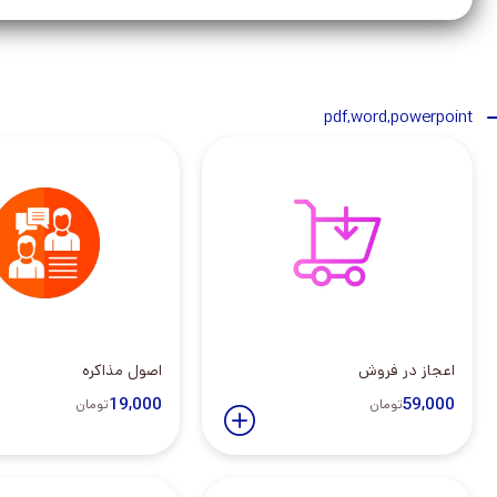
pdf,word,powerpoint
اعجاز در فروش
اصول مذاکره
19,000
59,000
تومان
تومان