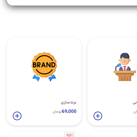
نی
برندسازی
69,000
ان
تومان
%31