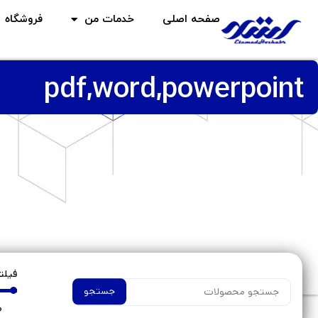
صفحه اصلی
خدمات من
فروشگاه
pdf,word,powerpoint
فیلت
جستجو
0