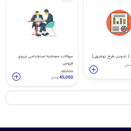
 ( تدوین طرح توجیهی)
سوالات مصاحبه استخدامی نیروی
فروش
مان
65,000
45,000
تومان