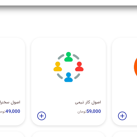
اصول کار تیمی
اصول سخنرا
49,000
59,000
تومان
توم