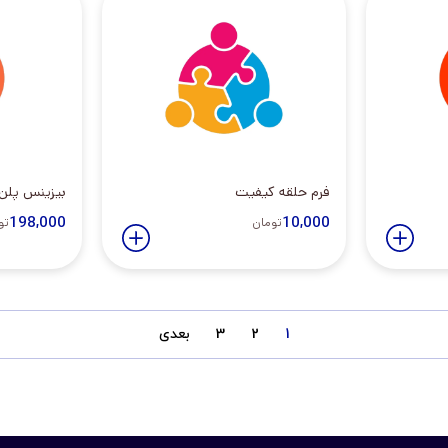
فرم حلقه کیفیت
بیزینس پلن
198,000
10,000
تومان
تو
1
2
3
بعدی