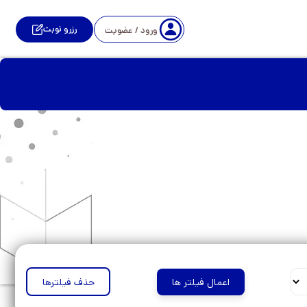
رزرو نوبت
ورود / عضویت
اعمال فیلتر ها
حذف فیلترها