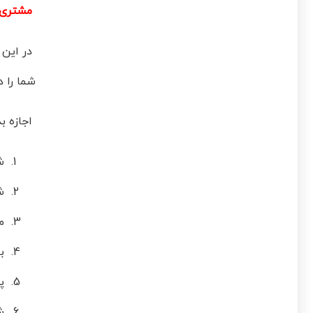
مشتری م
در این 
شما را 
اجازه ب
شم
شم
مو
بر
پر
شر