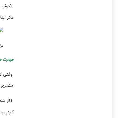
نگرش شم
مگر اینک
ار
مهارت ص
وقتی که
مشتری ا
اگر شما
کردن با