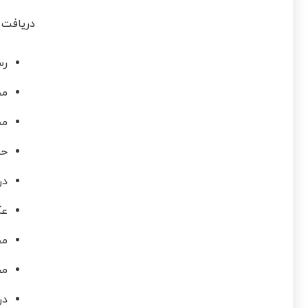
دریافت 
رس
مخ
مخ
حو
در
عک
مخ
مخ
در