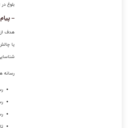
بلوغ در Plc ارسال می‌شوند.
– پیام
هدف از 
یا چالش
شناسایی
رسانه ها
رس
رس
رس
تا