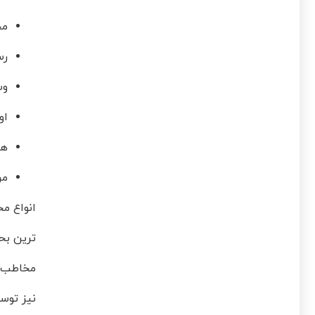
مح
رس
وس
او
هد
مر
انواع م
ترین بح
مخاطب ا
نیز توسط