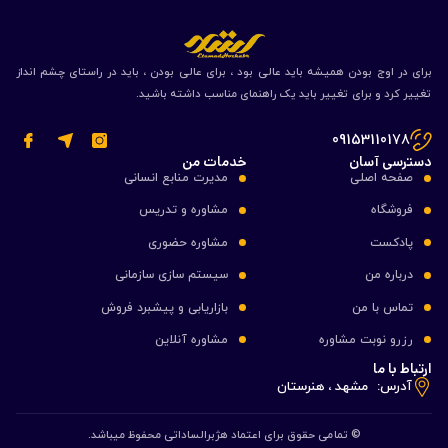
برای در اوج بودن همیشه باید عالی بود ، برای عالی بودن ، باید در راستای چشم انداز
تغییر کرد و برای تغییر باید یک راهنمای مناسب داشته باشید.
09153110178
دسترسی آسان
خدمات من
صفحه اصلی
مدیرت منابع انسانی
فروشگاه
مشاوره و تدریس
پادکست
مشاوره حضوری
درباره من
سیستم سازی سازمانی
تماس با من
بازاریابی و پیشبرد فروش
رزرو نوبت مشاوره
مشاوره آنلاین
ارتباط با ما
آدرس:
مشهد ، هنرستان
© تمامی حقوق برای اعتماد هژبرالساداتی محفوظ میباشد.