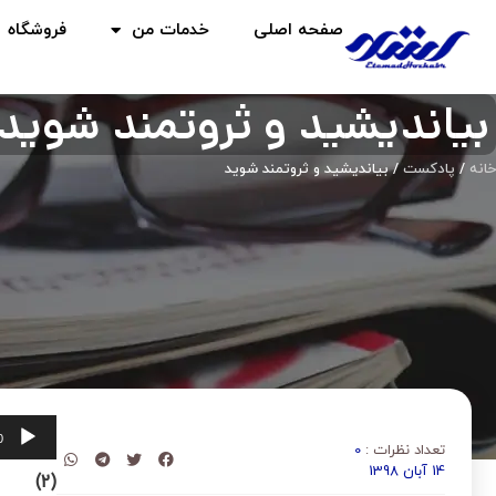
صفحه اصلی
خدمات من
فروشگاه
بیاندیشید و ثروتمند شوید
خانه
/
پادکست
/ بیاندیشید و ثروتمند شوید
پخش‌کنن
0
تعداد نظرات :
0
14 آبان 1398
(2)
صوت