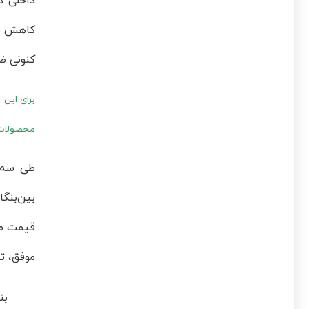
داخلی د
کاهش قی
کنونی ضر
برای این
محصولات ا
طی سه 
بین‌بنگ
قیمت مح
موفق، تل
بن