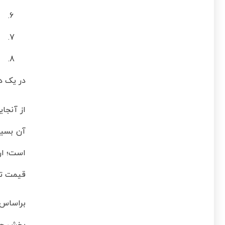
هز
هز
هز
در یک د
از آنجا
آن بسیا
است؛ ار
قیمت تما
بخش حمل و نقل، 34 درصد متعلق به بخش نگهداری مو