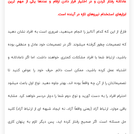
عادلانه رفتار کردن و در اختیار قرار دادن ارقام و عددها یکی از مهم ترین
ابزارهای استخدام نیروهای تازه در آینده است.
فارغ از این که کدام آنالیز را انجام میدهید، ضروری است به افراد نشان دهید
که تصمیمات چطور گرفته میشوند. اگر در تصمیمات خود عادل و منطقی بوده
باشید، ارتباط شما با افراد مشکلات کمتری خواهند داشت. اما اگر ناعادلانه و
اشتباه عمل کرده باشید، ممکن است دائم حرف خود را عوض کنید تا
تصمیماتتان را از آن چه واقعاً بوده اند، بهتر جلوه دهید. نوع اول باعث میشود
احترام افراد را به دست آورید و نوع دوم شما را دچار دردسر خواهد کرد. مشابه
باقی موارد، ارتباط آزاد (یعنی واقعاً آزاد، نه ایجاد شبهه ای از ارتباط آزاد) کلید
حل مسئله است. اگر صحیح رفتار کرده اید، پس دیگر لازم به پنهان کاری