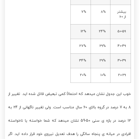
بیشتر
8%
7%
از 60
12%
24%
50-59
27%
29%
40-49
34%
29%
30-39
20%
10%
20-29
خوب این جدول نشان میدهد که احتمالاً کمی تبعیض قائل شده اید. تغییر از
8 به 7 درصد در گروه بالای 60 سال مناسب است. ولی تغییر ناگهانی از 24 به
12 درصد در بازه ی سنی 50-59 نشان میدهد که شما خواسته یا ناخواسته
افرادی در میانه ی پنجاه سالگی را هدف تعدیل نیروی خود قرار داده اید. اگر