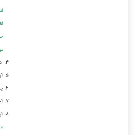
فن
فل
حس
تو
دل
آی
چه
آخ
آی
می