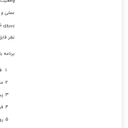
واقعیت 
عملی و ک
پیروی شو
نظر قابل
برنامه ب
فر
من
پی
فر
رو