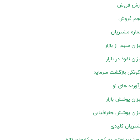
زش فروش
م فروش
اره مشتریان
زان سهم از بازار
زان نفوذ در بازار
ونگی بازگشت سرمایه
آورده های نو
زان پوشش بازار
زان پوشش جغرافیایی
تریان کلیدی
صد پرداختن به کسب و کارهای تازه