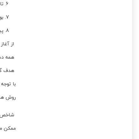
تا
بو
پی
از آغاز
همه دست 
هدف گذا
با توجه 
روش ها ا
شاخص ها
ممکن ممی