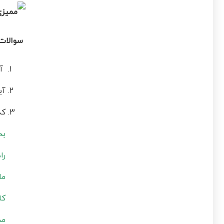
سوالات م
آی
آی
کد
بخ
را
ما
کا
مح