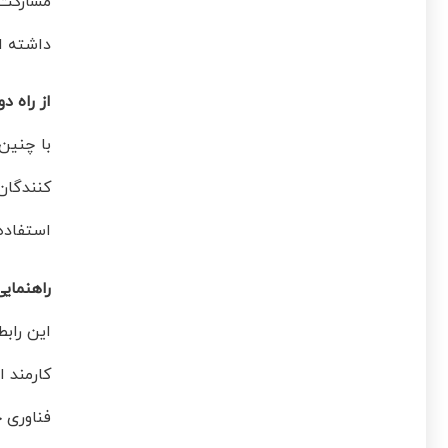
مشارکت 
داشته ان
از راه دو
با چنین 
کنندگان
استفاده 
راهنمای
این رابط
کارمند ا
فناوری ج