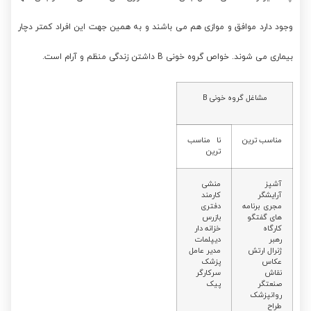
وجود دارد موافق و موازی هم می باشند و به همین جهت این افراد کمتر دچار
بیماری می شوند. خواص گروه خونی B داشتن زندگی منظم و آرام است.
مشاغل گروه خونی B
مناسب ترین
نا مناسب
ترین
آشپز
منشی
آرایشگر
کارمند
مجری برنامه
دفتری
های گفتگو
بازرس
کارگاه
خزانه دار
رهبر
دیپلمات
ژنرال ارتش
مدیر عامل
عکاس
پزشک
نقاش
سرکارگر
صنعتگر
پیک
روانپزشک
طراح