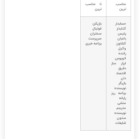
مناسب
نا مناسب
ترین
ترین
حسابدار
بازیکن
کتابدار
فوتبال
پلیس
سخنران
باغبان
سرپرست
کشاورز
برنامه خبری
وکیل
راننده
اتوبوس
ابزار ساز
دقیق
اقتصاد
دان
بازیگر
نویسنده
برنامه ریز
رایانه
منشی
مترجم
نویسنده
ستون
شایعات