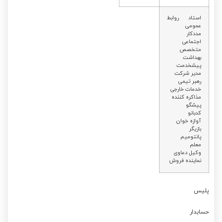
استاد روابط
عمومی
مددکار
اجتماعی
متخصص
بهداشت
پیشخدمت
مدیر شرکت
رهبر تیمی
خدمات خارجی
مذاکره کننده
پیشگو
کدبانو
آوازه خوان
بازیگر
پانتومیم
معلم
وکیل دعاوی
نماینده فروش
پلیس
حسابدار