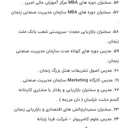
56. سخنران دوره های MBA مرکز آموزش عالی امین .
57. سخنران دوره های MBA سازمان مدیریت صنعتی زنجان
.
58. سخنران بازاریابی مجدد- سرپرستی شعب بانک ملت
زنجان .
59. مدرس دوره های کوتاه مدت سازمان مدیریت صنعتی
زنجان .
60. مدرس اصول تشریفات هتل بزرگ زنجان .
61. مدرس کارگاه Marketing سازمان مدیریت صنعتی .
62. مدرس و سخنران بازاریابی و رفتار با مشتری کارخانه
گندم دشت خراسان ( نان مزرعه ) .
63. سخنران سمینارچالش های اقتصادی و بازاریابی زنجان.
64. مدرس علوم کامپیوتر – شرکت فردا رایانه