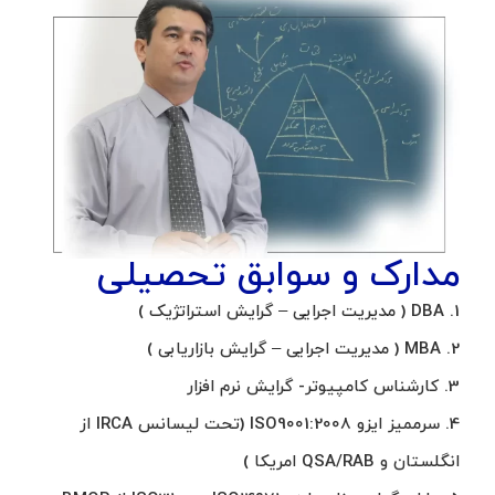
مدارک و سوابق تحصیلی
1. DBA ( مدیریت اجرایی – گرایش استراتژیک )
2. MBA ( مدیریت اجرایی – گرایش بازاریابی )
3. کارشناس کامپیوتر- گرایش نرم افزار
4. سرممیز ایزو ISO9001:2008 (تحت لیسانس IRCA از
انگلستان و QSA/RAB امریکا )