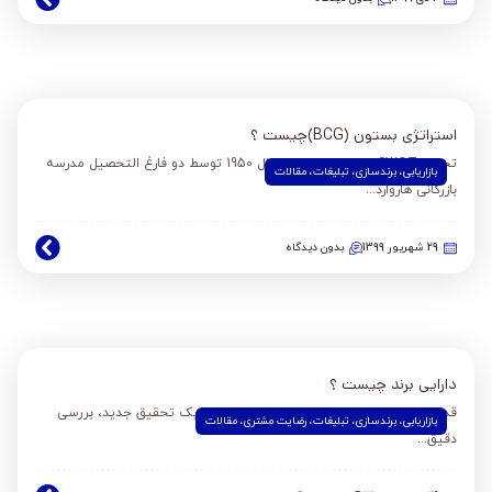
استراتژی بستون (BCG)چیست ؟
تحلیل SWOT برای اولین بار در سال 1950 توسط دو فارغ التحصیل مدرسه
بازاریابی
،
برندسازی
،
تبلیغات
،
مقالات
بازرگانی هاروارد...
29 شهریور 1399
بدون دیدگاه
دارایی برند چیست ؟
قدم اول در ممیزی دارایی برند و پیش از انجام یک تحقیق جدید، بررسی
بازاریابی
،
برندسازی
،
تبلیغات
،
رضایت مشتری
،
مقالات
دقیق...