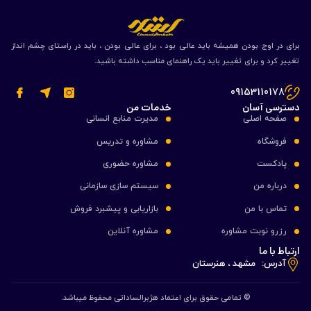
برای در اوج بودن همیشه باید عالی بود ، برای عالی بودن ، باید در راستای چشم انداز
تغییر کرد و برای تغییر باید یک راهنمای مناسب داشته باشید.
09153110178
دسترسی آسان
خدمات من
صفحه اصلی
مدیرت منابع انسانی
فروشگاه
مشاوره و تدریس
پادکست
مشاوره حضوری
درباره من
سیستم سازی سازمانی
تماس با من
بازاریابی و پیشبرد فروش
رزرو نوبت مشاوره
مشاوره آنلاین
ارتباط با ما
آدرس:
مشهد ، هنرستان
© تمامی حقوق برای اعتماد هژبرالساداتی محفوظ میباشد.