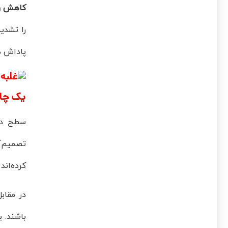
کاهش ر
را تشدید
پاداش دا
یک چا
سطح دقی
تصمیم‌گ
کرده‌ان
در مقاب
باشند. ی