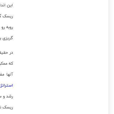
این اندا
ریسک گر
روبه رو
گریزی بی
در حقیق
که ممکن
آنها مض
استراتژ
رشد و سر
ریسک نم