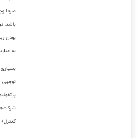
صرفا وج
بودن ریس
به عبار
بسیاری 
توجهی نم
پرتفولی
شرکت‌ها 
کنترل» و